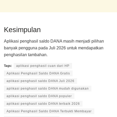
Kesimpulan
Aplikasi penghasil saldo DANA masih menjadi pilihan
banyak pengguna pada Juli 2026 untuk mendapatkan
penghasilan tambahan.
Tags:
aplikasi penghasil cuan dari HP
Aplikasi Penghasil Saldo DANA Gratis
aplikasi penghasil saldo DANA Juli 2026
aplikasi penghasil saldo DANA mudah digunakan
aplikasi penghasil saldo DANA populer
aplikasi penghasil saldo DANA terbaik 2026
Aplikasi Penghasil Saldo DANA Terbukti Membayar