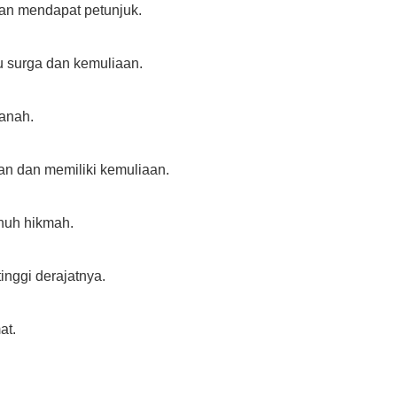
 dan mendapat petunjuk.
u surga dan kemuliaan.
manah.
an dan memiliki kemuliaan.
enuh hikmah.
tinggi derajatnya.
at.