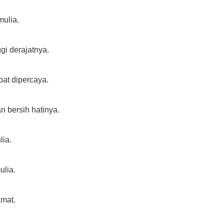
mulia.
ggi derajatnya.
pat dipercaya.
an bersih hatinya.
lia.
ulia.
amat.