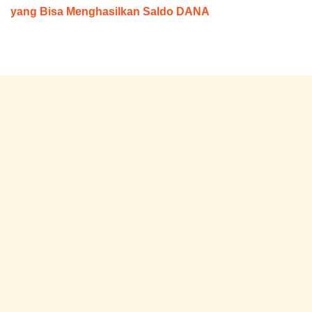
yang Bisa Menghasilkan Saldo DANA