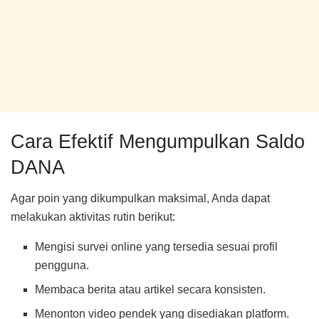
Cara Efektif Mengumpulkan Saldo
DANA
Agar poin yang dikumpulkan maksimal, Anda dapat
melakukan aktivitas rutin berikut:
Mengisi survei online yang tersedia sesuai profil
pengguna.
Membaca berita atau artikel secara konsisten.
Menonton video pendek yang disediakan platform.