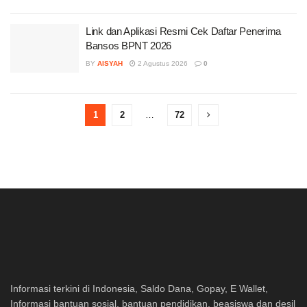
Link dan Aplikasi Resmi Cek Daftar Penerima
Bansos BPNT 2026
BY
AISYAH
2 Agustus 2026
0
1
2
…
72
Informasi terkini di Indonesia, Saldo Dana, Gopay, E Wallet,
Informasi bantuan sosial, bantuan pendidikan, beasiswa dan desil