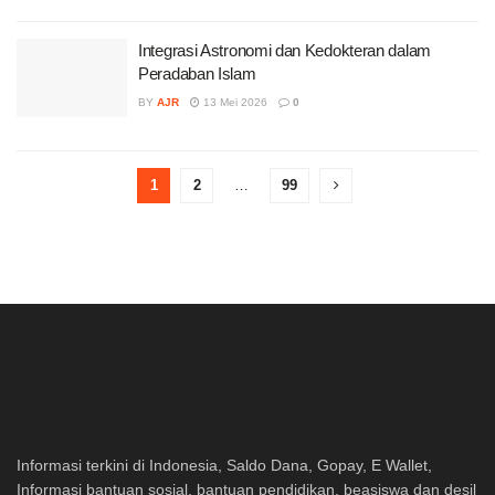
Integrasi Astronomi dan Kedokteran dalam
Peradaban Islam
BY
AJR
13 Mei 2026
0
1
2
…
99
Informasi terkini di Indonesia, Saldo Dana, Gopay, E Wallet,
Informasi bantuan sosial, bantuan pendidikan, beasiswa dan desil