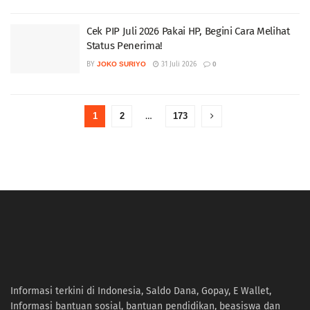
Cek PIP Juli 2026 Pakai HP, Begini Cara Melihat
Status Penerima!
BY
JOKO SURIYO
31 Juli 2026
0
1
2
…
173
Informasi terkini di Indonesia, Saldo Dana, Gopay, E Wallet,
Informasi bantuan sosial, bantuan pendidikan, beasiswa dan