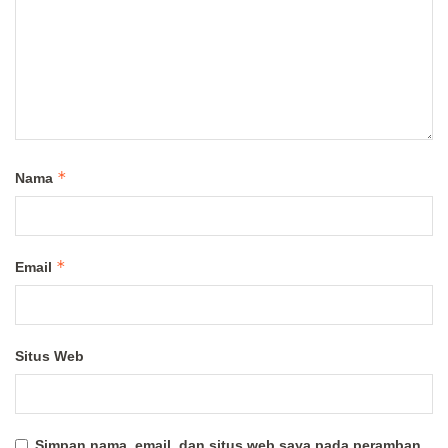
*
Nama
*
Email
Situs Web
Simpan nama, email, dan situs web saya pada peramban