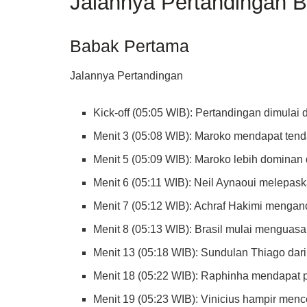
Jalannya Pertandingan B
Babak Pertama
Jalannya Pertandingan
Kick-off (05:05 WIB): Pertandingan dimulai 
Menit 3 (05:08 WIB): Maroko mendapat te
Menit 5 (05:09 WIB): Maroko lebih dominan
Menit 6 (05:11 WIB): Neil Aynaoui melepas
Menit 7 (05:12 WIB): Achraf Hakimi menga
Menit 8 (05:13 WIB): Brasil mulai menguas
Menit 13 (05:18 WIB): Sundulan Thiago dar
Menit 18 (05:22 WIB): Raphinha mendapat pe
Menit 19 (05:23 WIB): Vinicius hampir men