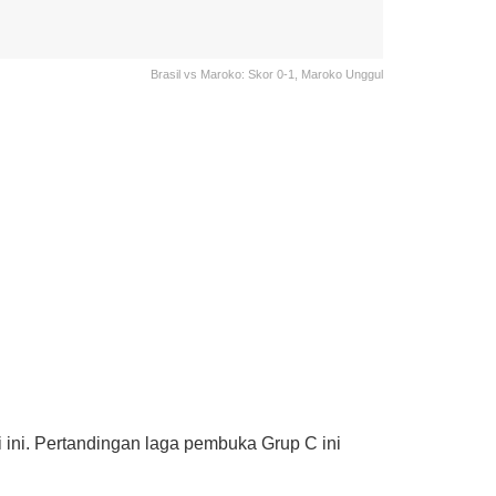
Brasil vs Maroko: Skor 0-1, Maroko Unggul
i ini. Pertandingan laga pembuka Grup C ini