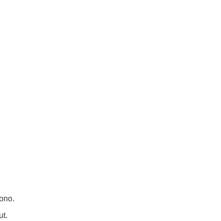
Bono.
ut.