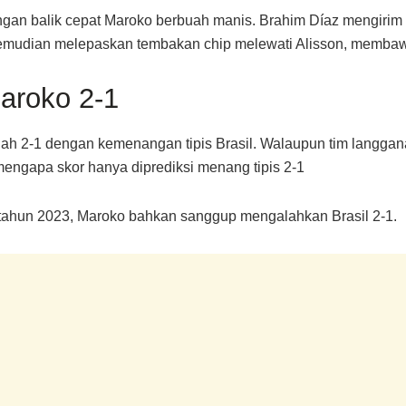
an balik cepat Maroko berbuah manis. Brahim Díaz mengirim 
i kemudian melepaskan tembakan chip melewati Alisson, memba
Maroko 2-1
lah 2-1 dengan kemenangan tipis Brasil. Walaupun tim langganan
ah mengapa skor hanya diprediksi menang tipis 2-1
a tahun 2023, Maroko bahkan sanggup mengalahkan Brasil 2-1.