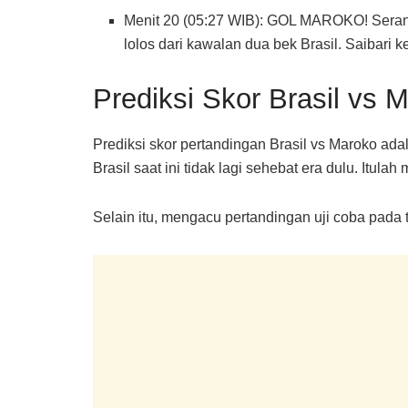
Menit 20 (05:27 WIB): GOL MAROKO! Serang
lolos dari kawalan dua bek Brasil. Saibar
Prediksi Skor Brasil vs 
Prediksi skor pertandingan Brasil vs Maroko ada
Brasil saat ini tidak lagi sehebat era dulu. Itul
Selain itu, mengacu pertandingan uji coba pad