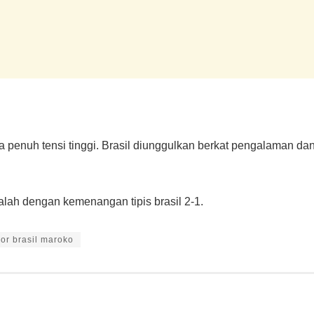
 penuh tensi tinggi. Brasil diunggulkan berkat pengalaman dan
adalah dengan kemenangan tipis brasil 2-1.
or brasil maroko