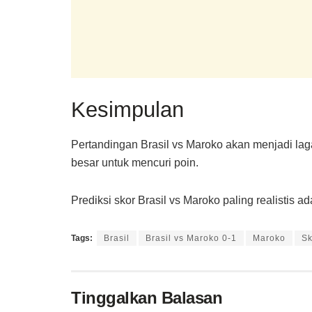
Kesimpulan
Pertandingan Brasil vs Maroko akan menjadi laga
besar untuk mencuri poin.
Prediksi skor Brasil vs Maroko paling realistis 
Tags:
Brasil
Brasil vs Maroko 0-1
Maroko
Sk
Tinggalkan Balasan