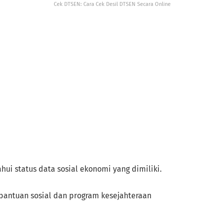
Cek DTSEN: Cara Cek Desil DTSEN Secara Online
ui status data sosial ekonomi yang dimiliki.
bantuan sosial dan program kesejahteraan