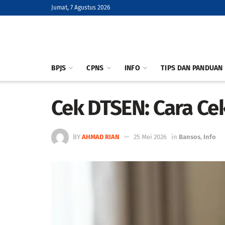
Jumat, 7 Agustus 2026
BPJS
CPNS
INFO
TIPS DAN PANDUAN
Cek DTSEN: Cara Cek
BY
AHMAD RIAN
25 Mei 2026
in
Bansos
,
Info