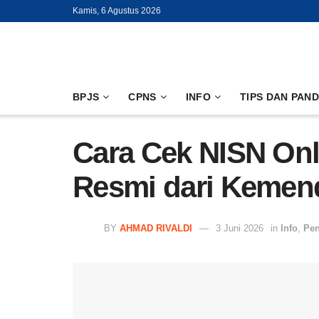
Kamis, 6 Agustus 2026
BPJS
CPNS
INFO
TIPS DAN PAN
Cara Cek NISN On
Resmi dari Keme
BY
AHMAD RIVALDI
3 Juni 2026
in
Info
,
Pen