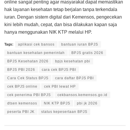
online sangat penting agar masyarakat dapat memastikan
hak layanan kesehatan tetap berjalan tanpa terkendala
iuran. Dengan sistem digital dari Kemensos, pengecekan
kini lebih mudah, cepat, dan bisa dilakukan kapan saja
hanya menggunakan NIK KTP melalui HP.
Tags:
aplikasi cek bansos
bantuan iuran BPJS
bantuan kesehatan pemerintah
BPJS gratis 2026
BPJS Kesehatan 2026
bpjs kesehatan pbi
BPJS PBI 2026
cara cek BPJS PBI
Cara Cek Status BPJS
cara daftar BPJS PBI
cek BPJS online
cek PBI lewat HP
cek penerima PBI BPJS
cekbansos.kemensos.go.id
dtsen kemensos
NIK KTP BPJS
pbi jk 2026
peserta PBI JK
status kepesertaan BPJS