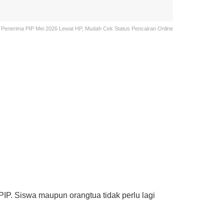
Penerima PIP Mei 2026 Lewat HP, Mudah Cek Status Pencairan Online
IP. Siswa maupun orangtua tidak perlu lagi