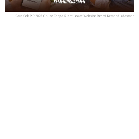
Cara Cek PIP 2026 Online Tanpa Ribet Lewat Website Resmi Kemendikdasmen