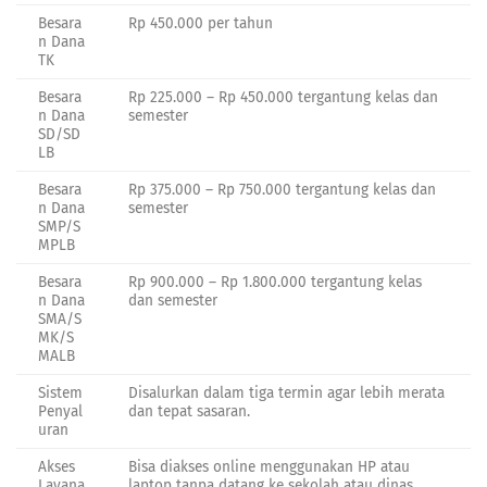
Besara
Rp 450.000 per tahun
n Dana
TK
Besara
Rp 225.000 – Rp 450.000 tergantung kelas dan
n Dana
semester
SD/SD
LB
Besara
Rp 375.000 – Rp 750.000 tergantung kelas dan
n Dana
semester
SMP/S
MPLB
Besara
Rp 900.000 – Rp 1.800.000 tergantung kelas
n Dana
dan semester
SMA/S
MK/S
MALB
Sistem
Disalurkan dalam tiga termin agar lebih merata
Penyal
dan tepat sasaran.
uran
Akses
Bisa diakses online menggunakan HP atau
Layana
laptop tanpa datang ke sekolah atau dinas