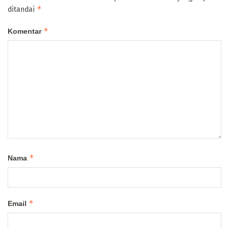
*
ditandai
*
Komentar
*
Nama
*
Email