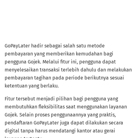
GoPayLater hadir sebagai salah satu metode
pembayaran yang memberikan kemudahan bagi
pengguna Gojek. Melalui fitur ini, pengguna dapat
menyelesaikan transaksi terlebih dahulu dan melakukan
pembayaran tagihan pada periode berikutnya sesuai
ketentuan yang berlaku.
Fitur tersebut menjadi pilihan bagi pengguna yang
membutuhkan fleksibilitas saat menggunakan layanan
Gojek. Selain proses penggunaannya yang praktis,
pendaftaran GoPayLater juga dapat dilakukan secara
digital tanpa harus mendatangi kantor atau gerai