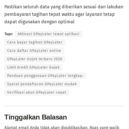
Pastikan seluruh data yang diberikan sesuai dan lakukan
pembayaran tagihan tepat waktu agar layanan tetap
dapat digunakan dengan optimal
Tags:
Aktivasi GPayLater lewat aplikasi
Cara bayar tagihan GPayLater
Cara daftar GPayLater online
GPayLater Gojek terbaru 2026
Limit kredit GPayLater Gojek
Panduan penggunaan GPayLater lengkap.
Syarat pendaftaran GPayLater mudah
Verifikasi akun GPayLater cepat
Tinggalkan Balasan
Alamat email Anda tidak akan dipublikasikan.
Ruas yang wajib