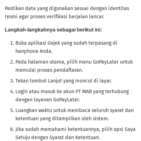
Pastikan data yang digunakan sesuai dengan identitas
resmi agar proses verifikasi berjalan lancar.
Langkah-langkahnya sebagai berikut ini:
Buka aplikasi Gojek yang sudah terpasang di
hanphone Anda.
Pada halaman utama, pilih menu GoPayLater untuk
memulai proses pendaftaran.
Tekan tombol Lanjut yang muncul di layar.
Login atau masuk ke akun PT MAB yang terhubung
dengan layanan GoPayLater.
Luangkan waktu untuk membaca seluruh syarat dan
ketentuan yang ditampilkan oleh sistem.
Jika sudah memahami ketentuannya, pilih opsi Saya
Setuju dengan Syarat dan Ketentuan.