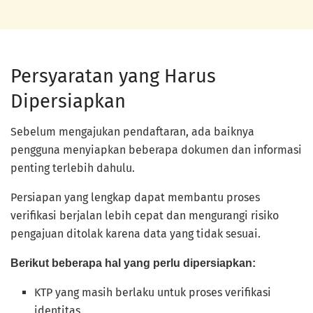
Persyaratan yang Harus
Dipersiapkan
Sebelum mengajukan pendaftaran, ada baiknya
pengguna menyiapkan beberapa dokumen dan informasi
penting terlebih dahulu.
Persiapan yang lengkap dapat membantu proses
verifikasi berjalan lebih cepat dan mengurangi risiko
pengajuan ditolak karena data yang tidak sesuai.
Berikut beberapa hal yang perlu dipersiapkan:
KTP yang masih berlaku untuk proses verifikasi
identitas.