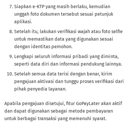
Siapkan e-KTP yang masih berlaku, kemudian
unggah foto dokumen tersebut sesuai petunjuk
aplikasi.
Setelah itu, lakukan verifikasi wajah atau foto selfie
untuk memastikan data yang digunakan sesuai
dengan identitas pemohon.
Lengkapi seluruh informasi pribadi yang diminta,
seperti data diri dan informasi pendukung lainnya.
Setelah semua data terisi dengan benar, kirim
pengajuan aktivasi dan tunggu proses verifikasi dari
pihak penyedia layanan.
Apabila pengajuan disetujui, fitur GoPayLater akan aktif
dan dapat digunakan sebagai metode pembayaran
untuk berbagai transaksi yang memenuhi syarat.