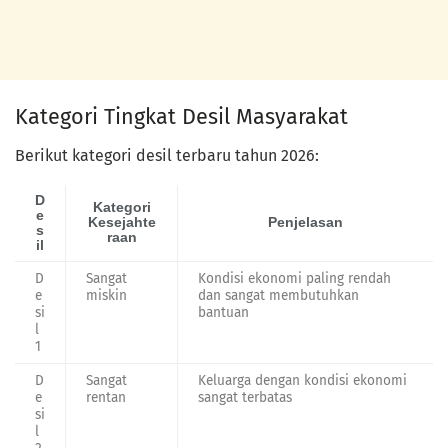
Kategori Tingkat Desil Masyarakat
Berikut kategori desil terbaru tahun 2026:
D
Kategori
e
Kesejahte
Penjelasan
s
raan
il
D
Sangat
Kondisi ekonomi paling rendah
e
miskin
dan sangat membutuhkan
si
bantuan
l
1
D
Sangat
Keluarga dengan kondisi ekonomi
e
rentan
sangat terbatas
si
l