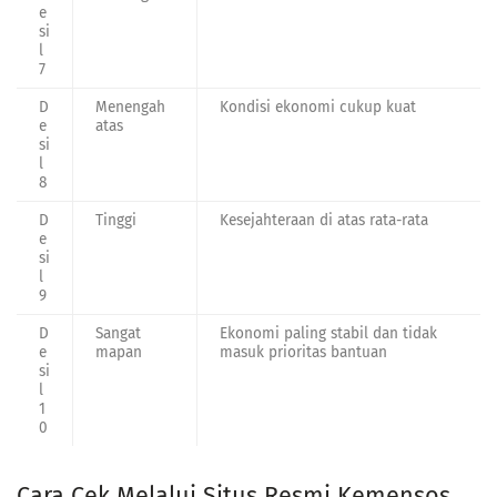
e
si
l
7
D
Menengah
Kondisi ekonomi cukup kuat
e
atas
si
l
8
D
Tinggi
Kesejahteraan di atas rata-rata
e
si
l
9
D
Sangat
Ekonomi paling stabil dan tidak
e
mapan
masuk prioritas bantuan
si
l
1
0
Cara Cek Melalui Situs Resmi Kemensos