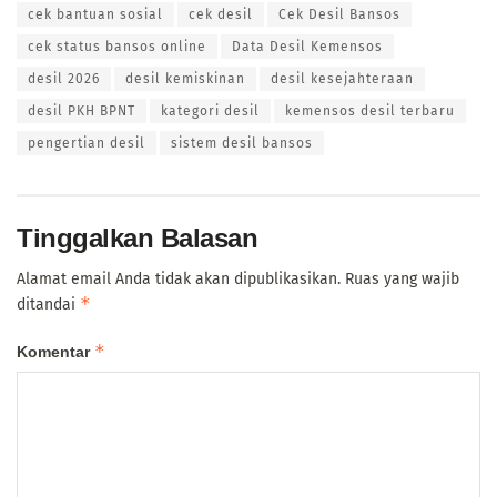
cek bantuan sosial
cek desil
Cek Desil Bansos
cek status bansos online
Data Desil Kemensos
desil 2026
desil kemiskinan
desil kesejahteraan
desil PKH BPNT
kategori desil
kemensos desil terbaru
pengertian desil
sistem desil bansos
Tinggalkan Balasan
Alamat email Anda tidak akan dipublikasikan.
Ruas yang wajib
*
ditandai
*
Komentar