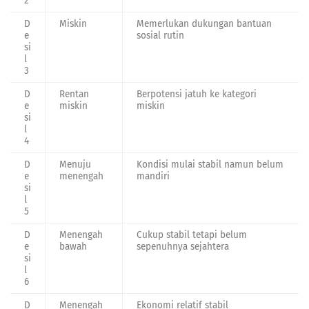
2
D
Miskin
Memerlukan dukungan bantuan
e
sosial rutin
si
l
3
D
Rentan
Berpotensi jatuh ke kategori
e
miskin
miskin
si
l
4
D
Menuju
Kondisi mulai stabil namun belum
e
menengah
mandiri
si
l
5
D
Menengah
Cukup stabil tetapi belum
e
bawah
sepenuhnya sejahtera
si
l
6
D
Menengah
Ekonomi relatif stabil