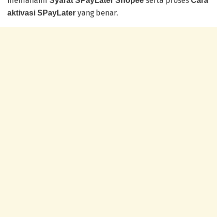
memahami
serta proses
Syarat SPayLater Shopee
Cara
yang benar.
aktivasi SPayLater