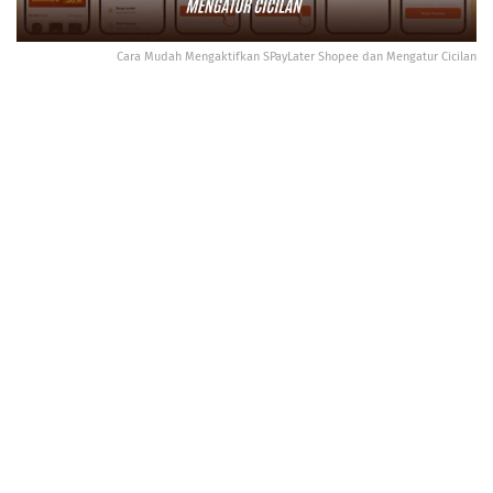
Cara Mudah Mengaktifkan SPayLater Shopee dan Mengatur Cicilan