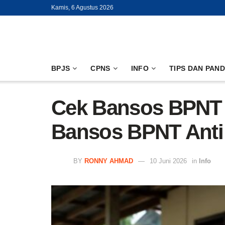
Kamis, 6 Agustus 2026
BPJS
CPNS
INFO
TIPS DAN PAN
Cek Bansos BPNT J
Bansos BPNT Anti 
BY
RONNY AHMAD
10 Juni 2026
in
Info