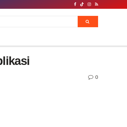
likasi
0