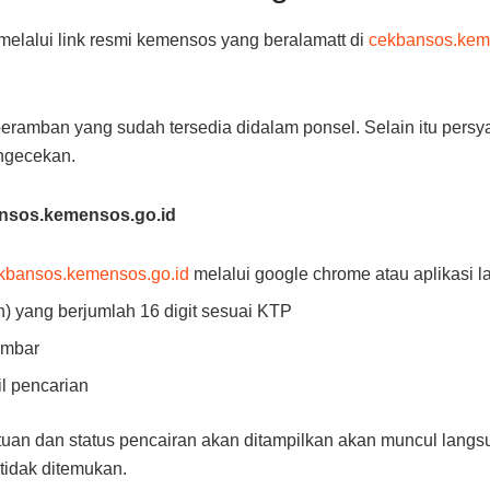
lalui link resmi kemensos yang beralamatt di
cekbansos.kem
amban yang sudah tersedia didalam ponsel. Selain itu persy
ngecekan.
ansos.kemensos.go.id
kbansos.kemensos.go.id
melalui google chrome atau aplikasi l
 yang berjumlah 16 digit sesuai KTP
ambar
il pencarian
ntuan dan status pencairan akan ditampilkan akan muncul lang
tidak ditemukan.