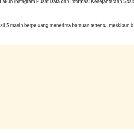
i akun Instagram Pusat Data dan Informasi Kesejahteraan Sos
il 5 masih berpeluang menerima bantuan tertentu, meskipun bu