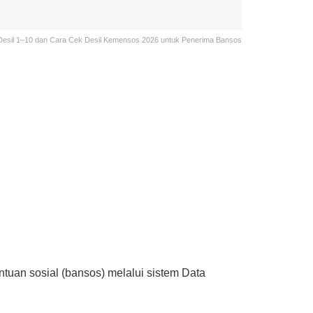
 Desil 1–10 dan Cara Cek Desil Kemensos 2026 untuk Penerima Bansos
uan sosial (bansos) melalui sistem Data