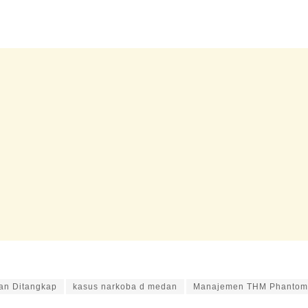
an Ditangkap
kasus narkoba d medan
Manajemen THM Phantom