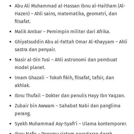
Abu Ali Muhammad al-Hassan Ibnu al-Haitham (Al-
Hazen) – Ahli sains, matematika, geometri, dan
filsafat.
Malik Ambar – Pemimpin militer dari Afrika.
Ghiyatsuddin Abu al-Fattah Omar Al-Khayyam – Ahli
sastra dan penyair.
Nasir al-Din Tusi – Ahli astronomi dan pembuat
model planet.
Imam Ghazali – Tokoh fikih, filsafat, tafsir, dan
akhlak.
Ibnu Thufail – Dokter dan penulis Hayy Ibn Yaqzan.
Zubair bin Awwam – Sahabat Nabi dan panglima
perang.
Syekh Muhammad Asy-Syafi’i – Ulama kontemporer.
Ibnu Nafis – Penemu sistem peredaran darah