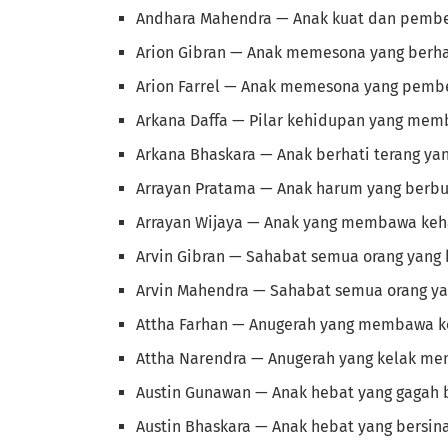
Andhara Mahendra — Anak kuat dan pembe
Arion Gibran — Anak memesona yang berha
Arion Farrel — Anak memesona yang pembe
Arkana Daffa — Pilar kehidupan yang mem
Arkana Bhaskara — Anak berhati terang yan
Arrayan Pratama — Anak harum yang berbud
Arrayan Wijaya — Anak yang membawa ke
Arvin Gibran — Sahabat semua orang yang 
Arvin Mahendra — Sahabat semua orang ya
Attha Farhan — Anugerah yang membawa k
Attha Narendra — Anugerah yang kelak me
Austin Gunawan — Anak hebat yang gagah b
Austin Bhaskara — Anak hebat yang bersina