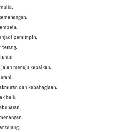
mulia.
 kemenangan.
membela.
enjadi pemimpin.
 terang.
luhur.
jalan menuju kebaikan.
erani.
akmuran dan kebahagiaan.
ak baik.
ebenaran.
emenangan.
r terang.