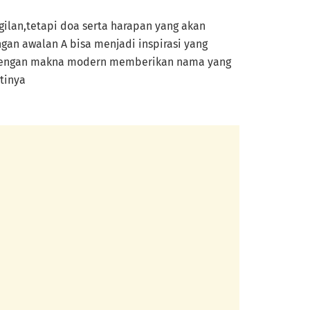
lan,tetapi doa serta harapan yang akan
ngan awalan A bisa menjadi inspirasi yang
an dengan makna modern memberikan nama yang
tinya