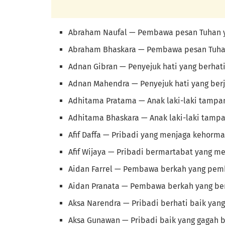
Abraham Naufal — Pembawa pesan Tuhan 
Abraham Bhaskara — Pembawa pesan Tuhan 
Adnan Gibran — Penyejuk hati yang berhati
Adnan Mahendra — Penyejuk hati yang ber
Adhitama Pratama — Anak laki-laki tampan
Adhitama Bhaskara — Anak laki-laki tampa
Afif Daffa — Pribadi yang menjaga kehor
Afif Wijaya — Pribadi bermartabat yang
Aidan Farrel — Pembawa berkah yang pem
Aidan Pranata — Pembawa berkah yang ber
Aksa Narendra — Pribadi berhati baik yan
Aksa Gunawan — Pribadi baik yang gagah b