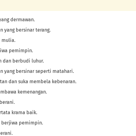
yang dermawan.
yang bersinar terang.
 mulia.
jiwa pemimpin.
 dan berbudi luhur.
n yang bersinar seperti matahari.
matan dan suka membela kebenaran.
 membawa kemenangan.
berani.
tata krama baik.
g berjiwa pemimpin.
erani.