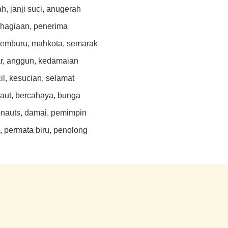
, janji suci, anugerah
hagiaan, penerima
 pemburu, mahkota, semarak
ar, anggun, kedamaian
l, kesucian, selamat
aut, bercahaya, bunga
onauts, damai, pemimpin
a, permata biru, penolong