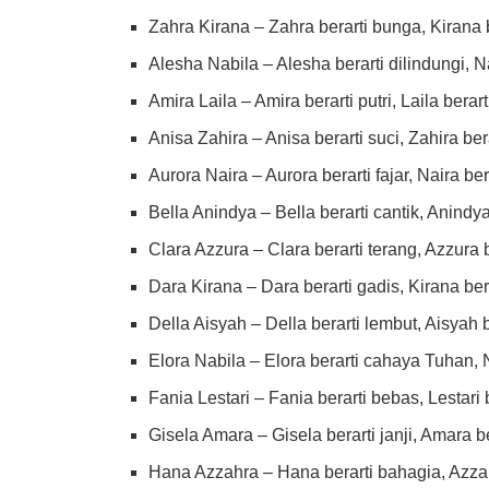
Zahra Kirana – Zahra berarti bunga, Kirana 
Alesha Nabila – Alesha berarti dilindungi, N
Amira Laila – Amira berarti putri, Laila bera
Anisa Zahira – Anisa berarti suci, Zahira ber
Aurora Naira – Aurora berarti fajar, Naira be
Bella Anindya – Bella berarti cantik, Anindy
Clara Azzura – Clara berarti terang, Azzura be
Dara Kirana – Dara berarti gadis, Kirana be
Della Aisyah – Della berarti lembut, Aisyah b
Elora Nabila – Elora berarti cahaya Tuhan, N
Fania Lestari – Fania berarti bebas, Lestari 
Gisela Amara – Gisela berarti janji, Amara b
Hana Azzahra – Hana berarti bahagia, Azza