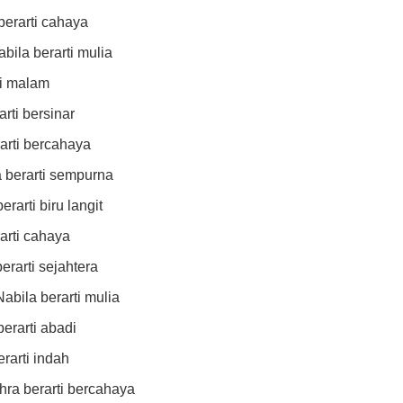
berarti cahaya
abila berarti mulia
rti malam
arti bersinar
rarti bercahaya
a berarti sempurna
rarti biru langit
rarti cahaya
erarti sejahtera
abila berarti mulia
berarti abadi
erarti indah
hra berarti bercahaya