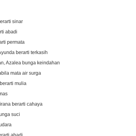
rarti sinar
rti abadi
rarti permata
Ayunda berarti terkasih
an, Azalea bunga keindahan
abila mata air surga
berarti mulia
emas
rana berarti cahaya
bunga suci
 udara
rarti abadi