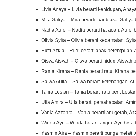
Livia Anaya – Livia berarti kehidupan, Anaya
Mira Safiya – Mira berarti luar biasa, Safiya 
Nadia Aurel – Nadia berarti harapan, Aurel 
Olivia Syifa – Olivia berarti kedamaian, Syi
Putri Azkia – Putri berarti anak perempuan, A
Qisya Aisyah – Qisya berarti hidup, Aisyah b
Rania Kirana – Rania berarti ratu, Kirana ber
Salwa Aulia – Salwa berarti ketenangan, Aul
Tania Lestari – Tania berarti ratu peri, Lestar
Ulfa Amira – Ulfa berarti persahabatan, Amira
Vania Azzahra – Vania berarti anugerah, Azz
Winda Ayu – Winda berarti angin, Ayu berart
Yasmin Aira – Yasmin berarti bunga melati, A