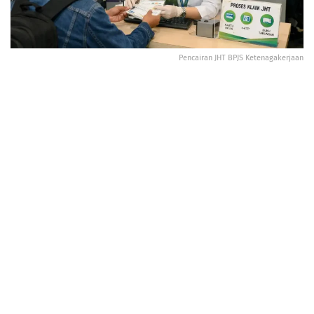
Pencairan JHT BPJS Ketenagakerjaan