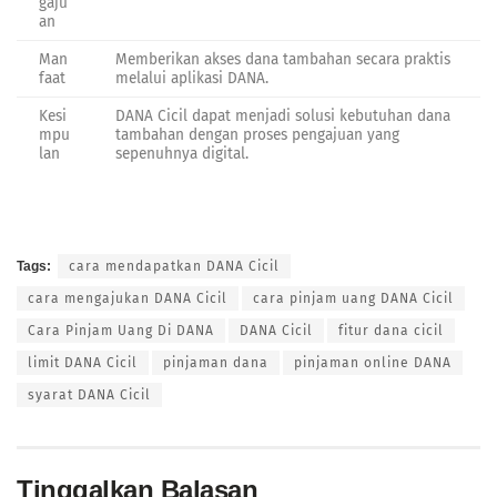
gaju
an
Man
Memberikan akses dana tambahan secara praktis
faat
melalui aplikasi DANA.
Kesi
DANA Cicil dapat menjadi solusi kebutuhan dana
mpu
tambahan dengan proses pengajuan yang
lan
sepenuhnya digital.
Tags:
cara mendapatkan DANA Cicil
cara mengajukan DANA Cicil
cara pinjam uang DANA Cicil
Cara Pinjam Uang Di DANA
DANA Cicil
fitur dana cicil
limit DANA Cicil
pinjaman dana
pinjaman online DANA
syarat DANA Cicil
Tinggalkan Balasan