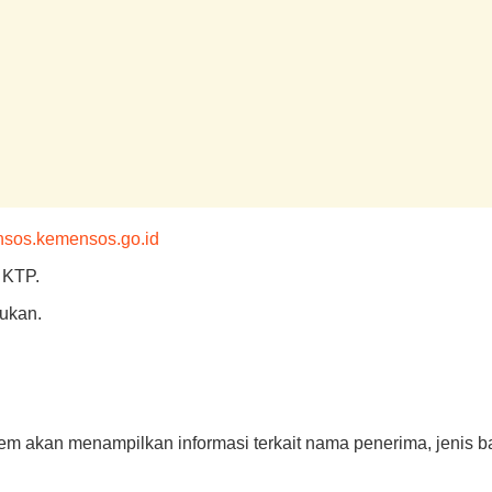
ansos.kemensos.go.id
 KTP.
dukan.
tem akan menampilkan informasi terkait nama penerima, jenis ba