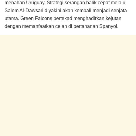
menahan Uruguay. Strategi serangan balik cepat melalui
Salem Al-Dawsari diyakini akan kembali menjadi senjata
utama. Green Falcons bertekad menghadirkan kejutan
dengan memanfaatkan celah di pertahanan Spanyol.