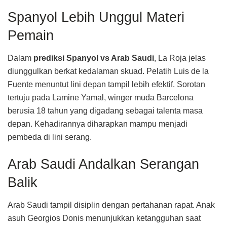
Spanyol Lebih Unggul Materi
Pemain
Dalam
prediksi Spanyol vs Arab Saudi
, La Roja jelas
diunggulkan berkat kedalaman skuad. Pelatih Luis de la
Fuente menuntut lini depan tampil lebih efektif. Sorotan
tertuju pada Lamine Yamal, winger muda Barcelona
berusia 18 tahun yang digadang sebagai talenta masa
depan. Kehadirannya diharapkan mampu menjadi
pembeda di lini serang.
Arab Saudi Andalkan Serangan
Balik
Arab Saudi tampil disiplin dengan pertahanan rapat. Anak
asuh Georgios Donis menunjukkan ketangguhan saat