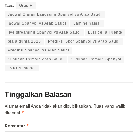
Tags:
Grup H
Jadwal Siaran Langsung Spanyol vs Arab Saudi
jadwal Spanyol vs Arab Saudi
Lamine Yamal
live streaming Spanyol vs Arab Saudi
Luis de la Fuente
piala dunia 2026
Prediksi Skor Spanyol vs Arab Saudi
Prediksi Spanyol vs Arab Saudi
Susunan Pemain Arab Saudi
Susunan Pemain Spanyol
TVRI Nasional
Tinggalkan Balasan
Alamat email Anda tidak akan dipublikasikan.
Ruas yang wajib
*
ditandai
*
Komentar