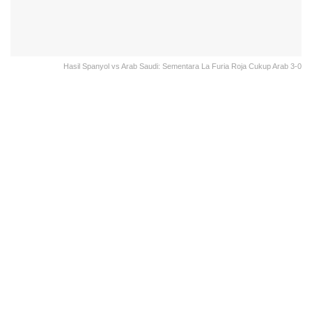
Hasil Spanyol vs Arab Saudi: Sementara La Furia Roja Cukup Arab 3-0