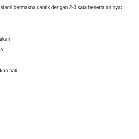
slami bermakna cantik dengan 2-3 kata beserta artinya:
aikan
ya
kan hati
a