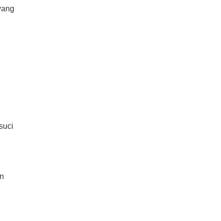
yang
suci
an