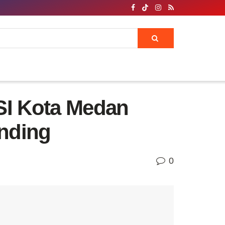
SI Kota Medan
anding
0