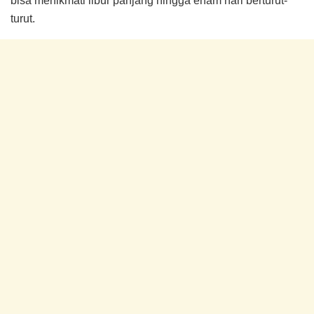
bisa menikmati libur panjang hingga enam hari berturut-
turut.