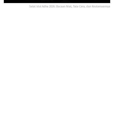
Salat Idul Adha 2026: Bacaan Niat, Tata Cara, dan Keutamaannya