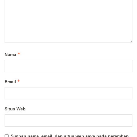
*
Nama
*
Email
Situs Web
Simpan nama, email, dan situs web saya pada peramban