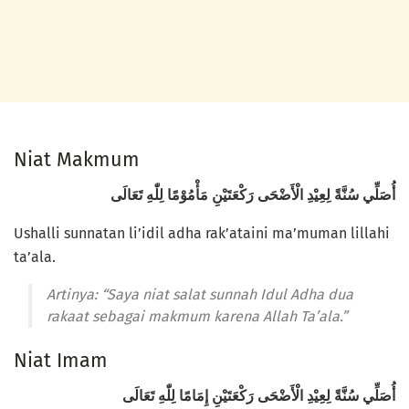
Niat Makmum
أُصَلِّي سُنَّةً لِعِيْدِ الْأَضْحَى رَكْعَتَيْنِ مَأْمُوْمًا لِلّٰهِ تَعَالَى
Ushalli sunnatan li’idil adha rak’ataini ma’muman lillahi
ta’ala.
Artinya: “Saya niat salat sunnah Idul Adha dua
rakaat sebagai makmum karena Allah Ta’ala.”
Niat Imam
أُصَلِّي سُنَّةً لِعِيْدِ الْأَضْحَى رَكْعَتَيْنِ إِمَامًا لِلّٰهِ تَعَالَى