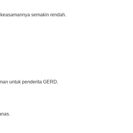
at keasamannya semakin rendah.
yaman untuk penderita GERD.
anas.