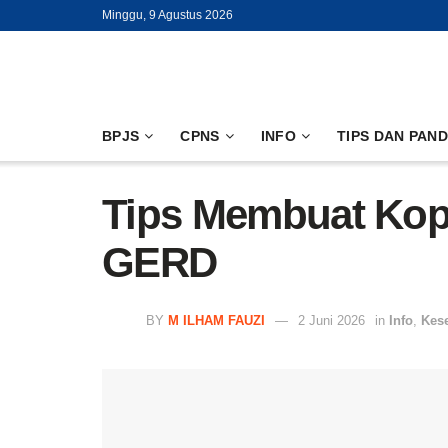
Minggu, 9 Agustus 2026
BPJS
CPNS
INFO
TIPS DAN PAN
Tips Membuat Kopi
GERD
BY
M ILHAM FAUZI
2 Juni 2026
in
Info
,
Kes