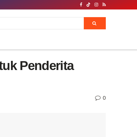
uk Penderita
0