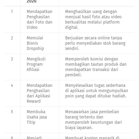
2026
1
Mendapatkan
Menghasilkan uang dengan
Penghasilan
menjual hasil foto atau video
dari Foto dan
berkualitas melalui platform
Video
digital.
2
Memulai
Berjualan secara online tanpa
Bisnis
perlu menyediakan stok barang
Dropship
sendiri.
3
Mengikuti
Memperoleh komisi dengan
Program
membagikan tautan produk dan
Afiliasi
mendapatkan transaksi dari
pembeli.
4
Mendapatkan
Menyelesaikan tugas sederhana
Penghasilan
di aplikasi untuk mengumpulkan
dari Aplikasi
poin yang dapat ditukar hadiah.
Reward
5
Membuka
Menawarkan jasa pembelian
Usaha Jasa
barang tertentu dan
Titip
memperoleh keuntungan dari
biaya layanan.
6
Menjadi
Membuat konten menarik di