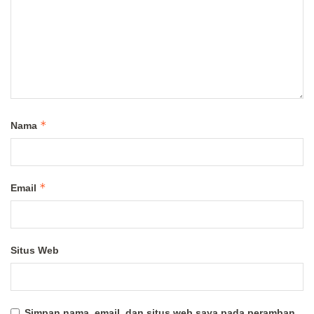
*
Nama
*
Email
Situs Web
Simpan nama, email, dan situs web saya pada peramban