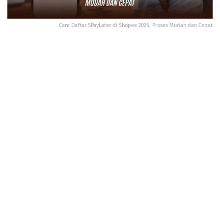
Cara Daftar SPayLater di Shopee 2026, Proses Mudah dan Cepat