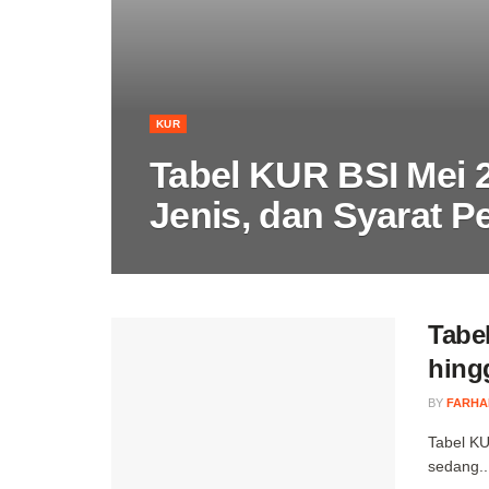
KUR
Tabel KUR BSI Mei 
Jenis, dan Syarat 
Tabe
hing
BY
FARHA
Tabel KU
sedang..