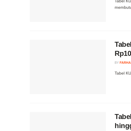
Tabel KU
membutu
Tabe
Rp10
BY
FARHA
Tabel KU
Tabe
hing