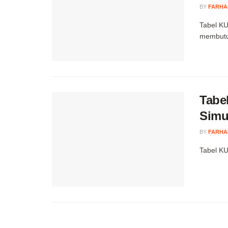
BY
FARHA
Tabel KU
membutu
Tabe
Simul
BY
FARHA
Tabel KU