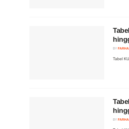
Tabe
hing
BY
FARHA
Tabel KU
Tabe
hing
BY
FARHA