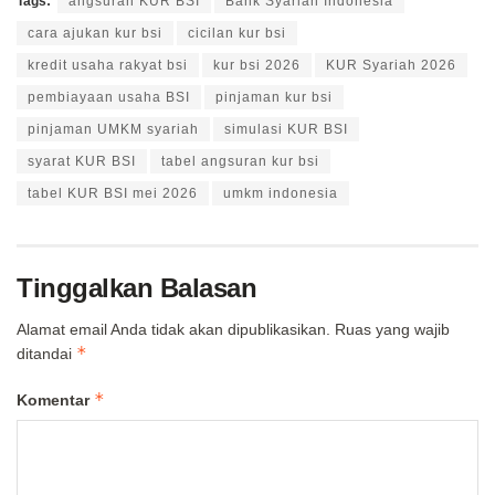
Tags:
angsuran KUR BSI
Bank Syariah Indonesia
cara ajukan kur bsi
cicilan kur bsi
kredit usaha rakyat bsi
kur bsi 2026
KUR Syariah 2026
pembiayaan usaha BSI
pinjaman kur bsi
pinjaman UMKM syariah
simulasi KUR BSI
syarat KUR BSI
tabel angsuran kur bsi
tabel KUR BSI mei 2026
umkm indonesia
Tinggalkan Balasan
Alamat email Anda tidak akan dipublikasikan.
Ruas yang wajib
*
ditandai
*
Komentar