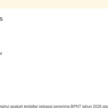
s
at
etahui apakah terdaftar sebagai penerima BPNT tahun 2026 atau