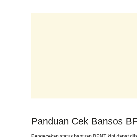
Panduan Cek Bansos B
Pengecekan status bantuan BPNT kini dapat dila