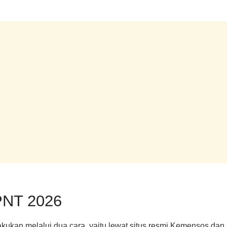
PNT 2026
kukan melalui dua cara, yaitu lewat situs resmi Kemensos dan