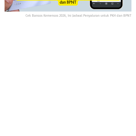
Cek Bansos Kemensos 2026, Ini Jadwal Penyaluran untuk PKH dan BPNT