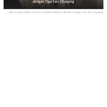
Mau Isi Daya Mobil Listrik? Ini Daftar SPKLU di Medan dengan Tipe Fast Charging