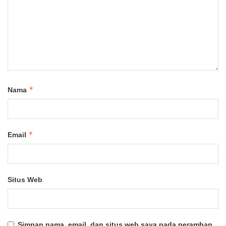
*
Nama
*
Email
Situs Web
Simpan nama, email, dan situs web saya pada peramban