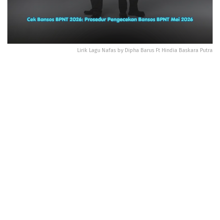
Lirik Lagu Nafas by Dipha Barus Ft Hindia Baskara Putra