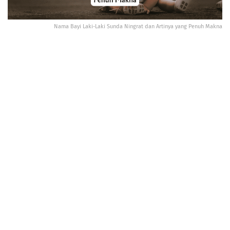
Nama Bayi Laki-Laki Sunda Ningrat dan Artinya yang Penuh Makna