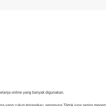
belanja online yang banyak digunakan.
ga yang cukup terjangkau, pengguna Tiktok juga sering men