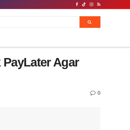
k PayLater Agar
0