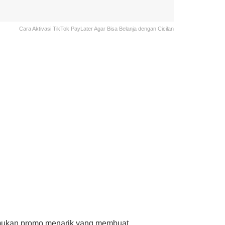
Cara Aktivasi TikTok PayLater Agar Bisa Belanja dengan Cicilan
emukan promo menarik yang membuat